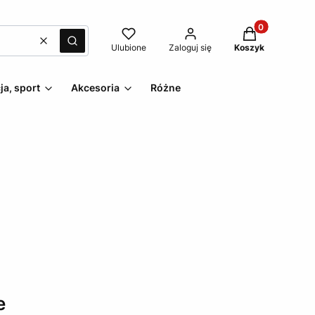
Produkty w kos
Wyczyść
Szukaj
Ulubione
Zaloguj się
Koszyk
ja, sport
Akcesoria
Różne
e