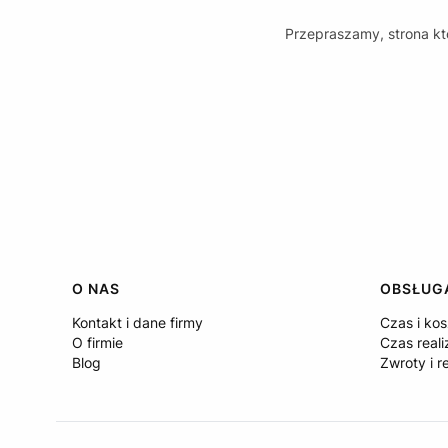
Przepraszamy, strona któ
Linki w stopce
O NAS
OBSŁUGA
Kontakt i dane firmy
Czas i ko
O firmie
Czas reali
Blog
Zwroty i r