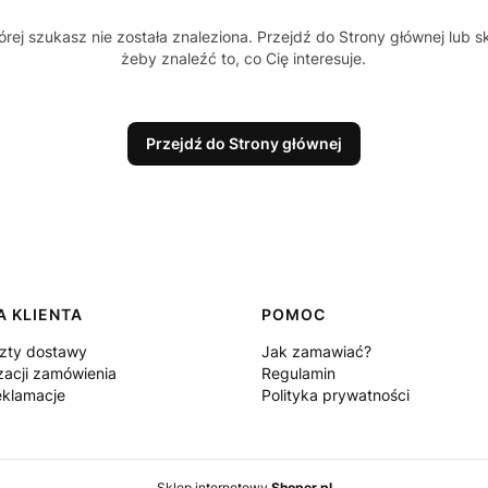
rej szukasz nie została znaleziona. Przejdź do Strony głównej lub s
żeby znaleźć to, co Cię interesuje.
Przejdź do Strony głównej
 KLIENTA
POMOC
szty dostawy
Jak zamawiać?
zacji zamówienia
Regulamin
eklamacje
Polityka prywatności
Sklep internetowy
Shoper.pl