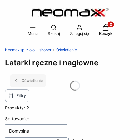
Produkty w koszy
Otwórz wyszukiwarkę
Menu
Szukaj
Zaloguj się
Koszyk
Neomax sp. z o.o. - shoper
Oświetlenie
Latarki ręczne i nagłowne
Oświetlenie
Filtry
Produkty:
2
Lista produktów
Sortowanie:
Domyślne