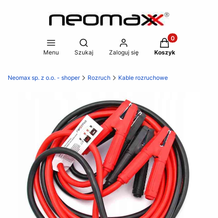
Produkty w koszy
Otwórz wyszukiwarkę
Menu
Szukaj
Zaloguj się
Koszyk
Neomax sp. z o.o. - shoper
Rozruch
Kable rozruchowe