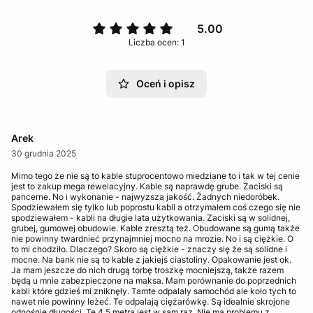
5.00
Liczba ocen: 1
Oceń i opisz
Arek
30 grudnia 2025
Mimo tego że nie są to kable stuprocentowo miedziane to i tak w tej cenie
jest to zakup mega rewelacyjny. Kable są naprawdę grube. Zaciski są
pancerne. No i wykonanie - najwyzsza jakość. Żadnych niedoróbek.
Spodziewałem się tylko lub poprostu kabli a otrzymałem coś czego się nie
spodziewałem - kabli na długie lata użytkowania. Zaciski są w solidnej,
grubej, gumowej obudowie. Kable zresztą też. Obudowane są gumą także
nie powinny twardnieć przynajmniej mocno na mrozie. No i są ciężkie. O
to mi chodziło. Dlaczego? Skoro są ciężkie - znaczy się że są solidne i
mocne. Na bank nie są to kable z jakiejś ciastoliny. Opakowanie jest ok.
Ja mam jeszcze do nich drugą torbę troszkę mocniejszą, także razem
będą u mnie zabezpieczone na maksa. Mam porównanie do poprzednich
kabli które gdzieś mi zniknęły. Tamte odpalały samochód ale koło tych to
nawet nie powinny leżeć. Te odpalają ciężarówkę. Są idealnie skrojone
odnośnie długości. Te 4.5 metra jest w sam raz. Nie ma problemu z