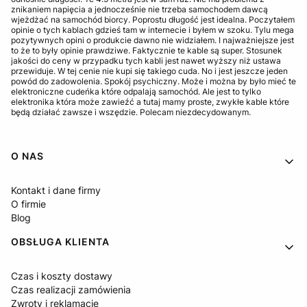
znikaniem napięcia a jednocześnie nie trzeba samochodem dawcą
wjeżdżać na samochód biorcy. Poprostu długość jest idealna. Poczytałem
opinie o tych kablach gdzieś tam w internecie i byłem w szoku. Tylu mega
pozytywnych opini o produkcie dawno nie widziałem. I najważniejsze jest
to że to były opinie prawdziwe. Faktycznie te kable są super. Stosunek
jakości do ceny w przypadku tych kabli jest nawet wyższy niż ustawa
przewiduje. W tej cenie nie kupi się takiego cuda. No i jest jeszcze jeden
powód do zadowolenia. Spokój psychiczny. Może i można by było mieć te
elektroniczne cudeńka które odpalają samochód. Ale jest to tylko
elektronika która może zawieźć a tutaj mamy proste, zwykłe kable które
będą działać zawsze i wszędzie. Polecam niezdecydowanym.
Linki w stopce
O NAS
Kontakt i dane firmy
O firmie
Blog
OBSŁUGA KLIENTA
Czas i koszty dostawy
Czas realizacji zamówienia
Zwroty i reklamacje