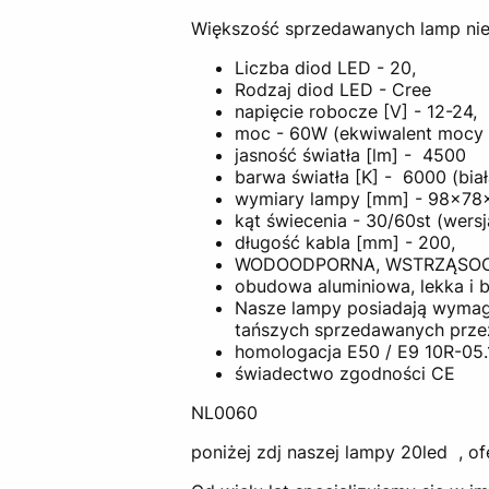
Większość sprzedawanych lamp nie p
Liczba diod LED - 20,
Rodzaj diod LED - Cree
napięcie robocze [V] - 12-24,
moc - 60W (ekwiwalent mocy ś
jasność światła [lm] - 4500
barwa światła [K] - 6000 (biał
wymiary lampy [mm] - 98x7
kąt świecenia - 30/60st (wers
długość kabla [mm] - 200,
WODOODPORNA, WSTRZĄSOOD
obudowa aluminiowa, lekka i 
Nasze lampy posiadają wymag
tańszych sprzedawanych prze
homologacja E50 / E9 10R-05.
świadectwo zgodności CE
NL0060
poniżej zdj naszej lampy 20led , of