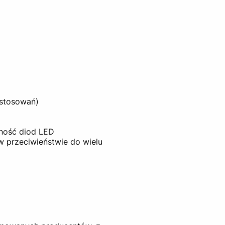
astosowań)
tność diod LED
przeciwieństwie do wielu