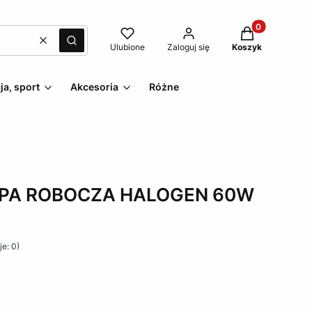
Produkty w kos
Wyczyść
Szukaj
Ulubione
Zaloguj się
Koszyk
ja, sport
Akcesoria
Różne
MPA ROBOCZA HALOGEN 60W
e: 0)