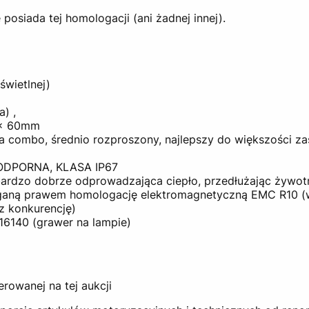
osiada tej homologacji (ani żadnej innej).
wietlnej)
a) ,
8x 60mm
ja combo, średnio rozproszony, najlepszy do większości z
PORNA, KLASA IP67
bardzo dobrze odprowadzająca ciepło, przedłużając żywo
aną prawem homologację elektromagnetyczną EMC R10 (w 
z konkurencję)
16140 (grawer na lampie)
erowanej na tej aukcji