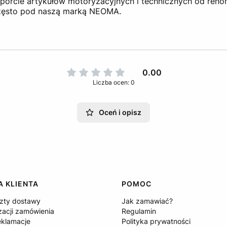
 imporcie artykułów motoryzacyjnych i technicznych od re
zęsto pod naszą marką NEOMA.
0.00
Liczba ocen: 0
Oceń i opisz
 KLIENTA
POMOC
szty dostawy
Jak zamawiać?
zacji zamówienia
Regulamin
eklamacje
Polityka prywatności