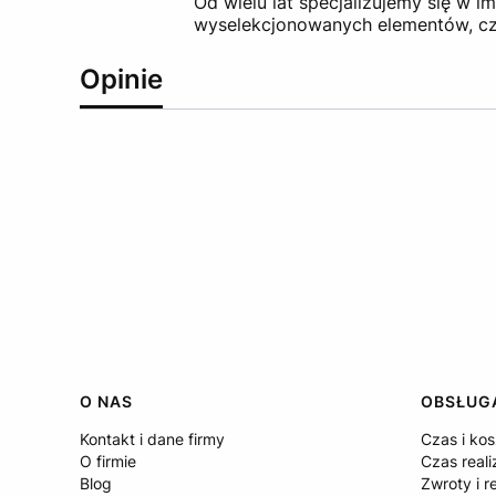
Od wielu lat specjalizujemy się w
wyselekcjonowanych elementów, c
Opinie
Linki w stopce
O NAS
OBSŁUGA
Kontakt i dane firmy
Czas i ko
O firmie
Czas reali
Blog
Zwroty i r